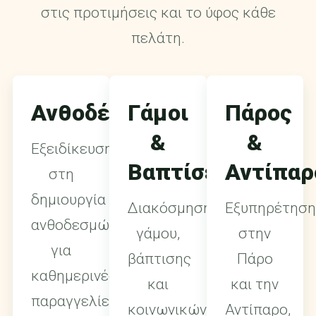
στις προτιμήσεις και το ύφος κάθε
πελάτη.
Ανθοδέσμες
Γάμοι
Πάρος
&
&
Εξειδίκευση
Βαπτίσεις
Αντίπαρ
στη
δημιουργία
Διακόσμηση
Εξυπηρέτηση
ανθοδεσμών
γάμου,
στην
για
βάπτισης
Πάρο
καθημερινές
και
και την
παραγγελίες,
κοινωνικών
Αντίπαρο,