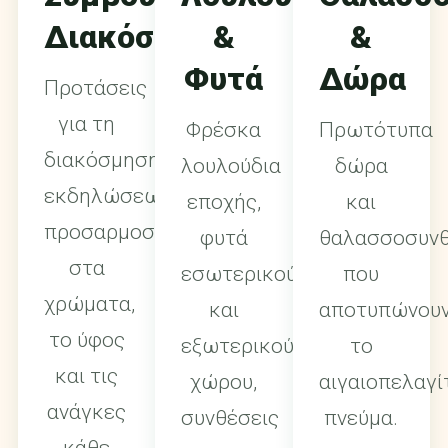
Διακόσμησης
&
&
Φυτά
Δώρα
Προτάσεις
για τη
Φρέσκα
Πρωτότυπα
διακόσμηση
λουλούδια
δώρα
εκδηλώσεων,
εποχής,
και
προσαρμοσμένες
φυτά
θαλασσοσυνθ
στα
εσωτερικού
που
χρώματα,
και
αποτυπώνου
το ύφος
εξωτερικού
το
και τις
χώρου,
αιγαιοπελαγί
ανάγκες
συνθέσεις
πνεύμα.