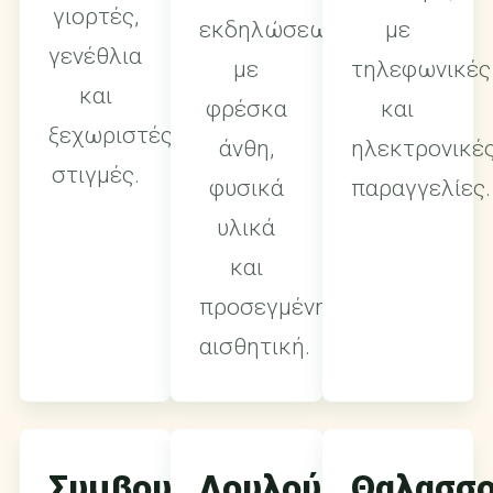
γιορτές,
εκδηλώσεων
με
γενέθλια
με
τηλεφωνικές
και
φρέσκα
και
ξεχωριστές
άνθη,
ηλεκτρονικέ
στιγμές.
φυσικά
παραγγελίες.
υλικά
και
προσεγμένη
αισθητική.
Συμβουλές
Λουλούδια
Θαλασσο