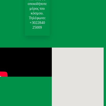
οποιοδήποτε
μέρος του
κόσμου.
Τηλέφωνο:
+3022840
25009