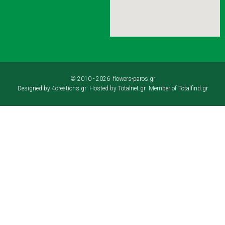
© 2010 -
2026 flowers-paros.gr
Designed by
4creations.gr
Hosted by
Totalnet.gr
Member of
Totalfind.gr