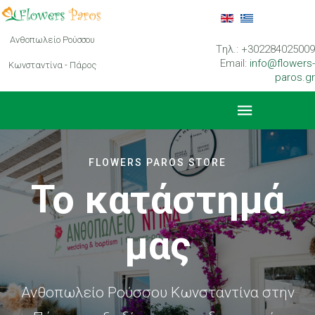
Ανθοπωλείο Ρούσσου
Tηλ.: +302284025009
Email:
info@flowers-
Κωνσταντίνα - Πάρος
paros.gr
FLOWERS PAROS STORE
Το κατάστημά
μας
Ανθοπωλείο Ρούσσου Κωνσταντίνα στην