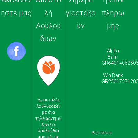
Ακολουθ
Αποστο
Σήμερα
Τρόποι
ήστε μας
λή
γιορτάζο
πληρω
Λουλου
υν
μής
διών
Αlpha
Bank
GR64014062506
Win Bank
GR25017271200
Αποστολές
λουλουδιών
με ένα
τηλεφώνημα.
Στείλτε
λουλούδια
Εορτολόγιο
παντού, σε