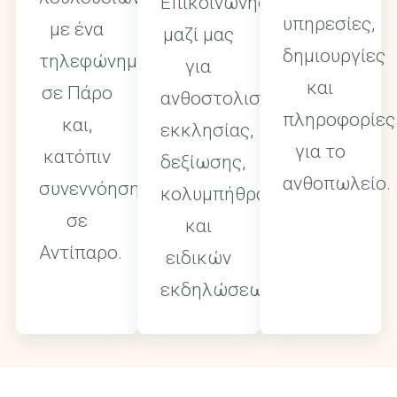
Επικοινωνήστε
υπηρεσίες,
με ένα
μαζί μας
δημιουργίες
τηλεφώνημα
για
και
σε Πάρο
ανθοστολισμούς
πληροφορίες
και,
εκκλησίας,
για το
κατόπιν
δεξίωσης,
ανθοπωλείο.
συνεννόησης,
κολυμπήθρας
σε
και
Αντίπαρο.
ειδικών
εκδηλώσεων.