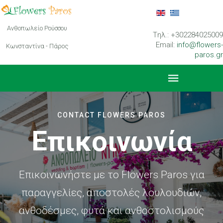
Ανθοπωλείο Ρούσσου
Tηλ.: +302284025009
Email:
info@flowers-
Κωνσταντίνα - Πάρος
paros.gr
CONTACT FLOWERS PAROS
Επικοινωνία
Επικοινωνήστε με το Flowers Paros για
παραγγελίες, αποστολές λουλουδιών,
ανθοδέσμες, φυτά και ανθοστολισμούς