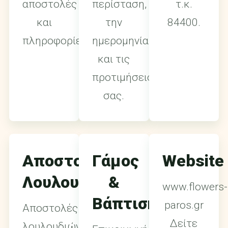
αποστολές
περίσταση,
τ.κ.
και
την
84400.
πληροφορίες.
ημερομηνία
και τις
προτιμήσεις
σας.
Αποστολή
Γάμος
Website
Λουλουδιών
&
www.flowers-
Βάπτιση
paros.gr
Αποστολές
Δείτε
λουλουδιών