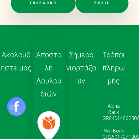
ΤΗΛΕΦΩΝΟ
EMAIL
Ακολουθ
Αποστο
Σήμερα
Τρόποι
ήστε μας
λή
γιορτάζο
πληρω
Λουλου
υν
μής
διών
Αlpha
Bank
GR64014062506
Win Bank
GR25017271200